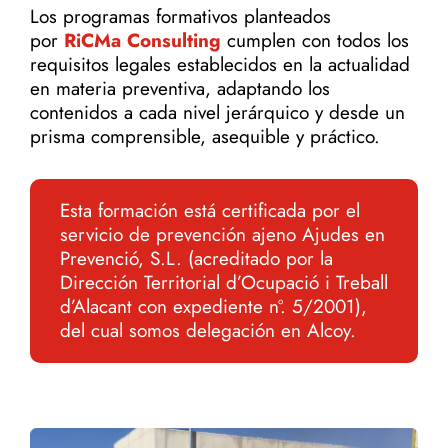
Los programas formativos planteados
por
RiCMa Consulting
cumplen con todos los
requisitos legales establecidos en la actualidad
en materia preventiva, adaptando los
contenidos a cada nivel jerárquico y desde un
prisma comprensible, asequible y práctico.
Esta formación está certificada por el
servicio de prevención ajeno Ajudes en
Prevenció, S.L. (acreditado por la
Dirección Territorial d’Ocupació i Treball
d’Alacant con expediente nº. 5/2001),
del cual somos delegación en Alcoy.