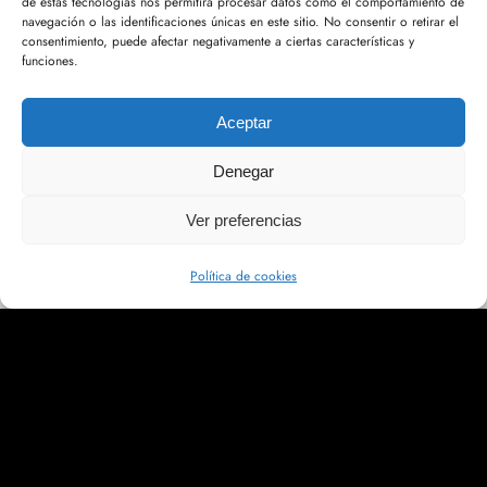
de estas tecnologías nos permitirá procesar datos como el comportamiento de
Navigation
Gestión de Prevención
navegación o las identificaciones únicas en este sitio. No consentir o retirar el
Inicio
consentimiento, puede afectar negativamente a ciertas características y
de Riesgos Laborales,
funciones.
Quiénes somos
Calidad y Medio
Aceptar
Ambiente
Formación
Denegar
Política de cookies (UE)
Servicios
Ver preferencias
Declaración de accesibilidad
Política de cookies
Blog
© 2023 RiCMa Consulting – Todos los
Contacto
derechos reservados