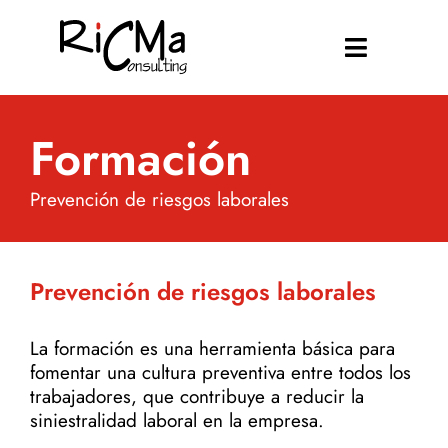
Skip
to
Toggle
content
Navigati
Inicio
Formación
Quiénes somos
Prevención de riesgos laborales
Formación
Servicios
Prevención de riesgos laborales
Blog
La formación es una herramienta básica para
fomentar una cultura preventiva entre todos los
trabajadores, que contribuye a reducir la
Contacto
siniestralidad laboral en la empresa.